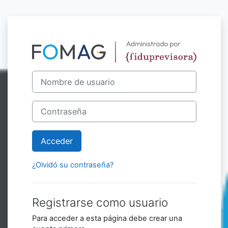
Saltar al contenido principal
Entrar a Elear
Saltar a creación de una nueva cuenta
Nombre de usuario
Contraseña
Acceder
¿Olvidó su contraseña?
Registrarse como usuario
Para acceder a esta página debe crear una