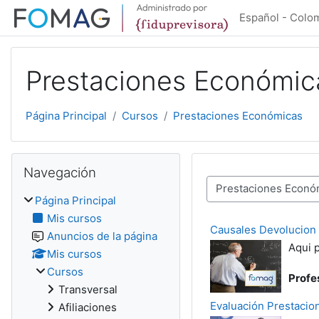
Saltar al contenido principal
Español - Colomb
Prestaciones Económic
Página Principal
Cursos
Prestaciones Económicas
Saltar Navegación
Navegación
Categorías de curso
Página Principal
Mis cursos
Causales Devolucion
Anuncios de la página
Aqui 
Mis cursos
Cursos
Profe
Transversal
Evaluación Prestaci
Afiliaciones