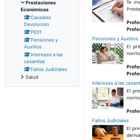
Te in
Prestaciones
Prest
Económicas
Causales
Profe
Devolucion
Profe
PE01
Pensiones y Auxilios
Pensiones y
El pr
Auxilios
normat
Intereses a las
cesantías
Profe
Fallos Judiciales
Profe
Salud
Intereses a las cesant
El pr
normat
Profe
Fallos Judiciales
El pre
deriva